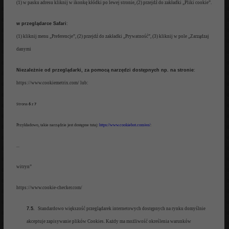
(1) w pasku adresu kli
knij w ikonkę kłódki po lewej stronie, (2) przejdź do zakładki „Pliki cookie”.
w przeglądarce Safari
:
(1) kliknij menu
„Preferencje”, (2)
przej
dź do zakładki „Prywatność”
, (3)
kliknij w pole „Zarzą
dzaj
danymi
N
iezależnie od przeglądarki, za pomocą narzędzi dostępnych np. na
stronie
:
https://www.cookiemetrix.com/ lub:
Strona
6
z
7
Przykład
owo
, takie narząd
zi
e jest dostępne
tutaj:
https://www.cookiebot.com/en/
:
...
witryn”
https://www.cookie-checker.com/
7.5.
Standardowo wi
ększość przeglądarek int
erneto
wych dostępnych
na rynku domy
ślnie
akceptuje zapisywa
ni
e plików
Cookies.
Każdy ma możliwość określenia warunków