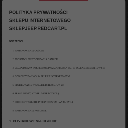
POLITYKA
PRYWATNOŚCI
SKLEPU INTERNETOWEGO
SKLEPJEEP.REDCART.PL
SPIS TREŚCI:
POSTANOWIENIA
OGÓLNE
PODSTAWY PRZETWARZANIA DANYCH
CEL, PODSTAWA I OKRES PRZETWARZANIA DANYCH W SKLEPIE INTERNETOWYM
ODBIORCY DANYCH W SKLEPIE INTERNETOWYM
PROFILOWANIE W SKLEPIE INTERNETOWYM
PRAWA OSOBY,
KTÓREJ
DANE
DOTYCZĄ
COOKIES W SKLEPIE INTERNETOWYM I ANALITYKA
POSTANOWIENIA
KOŃCOWE
1. POSTANOWIENIA
OGÓLNE