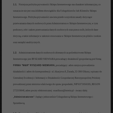
1.1.
N
iniejsza polityka prywatności Sklepu Internetowego ma charakter informacyjny, co
oznacza że nie jest ona źródłem obowiązków dla Usługobiorców lub Klientów Sklepu
Internetowego. Polityka prywatności zawiera przede wszystkim zasady dotyczące
przetwarzania danych osobowych
przez Administratora w Sklepie Internetowym, w tym
podstawy, cele i zakres przetwarzania danych osobowych
oraz prawa osób, których dane
dotyczą, a także
informacje w zakresie
stosowania w Sklepie Internetowym plików
cookies
oraz narzędzi analitycznych
.
1.2.
Administratorem danych osobowych zbieranych za pośrednictwem Sklepu
Inter
netowego jest RYSZARD NIEWIARA
prowadzący działalność gospodarczą pod firmą
FIRMA "M&R" RYSZARD NIEWIARA
, posiadający: adres miejsca prowadzenia
działalności i adres do korespondencji: ul. Akacjowa 9, Żurada, 32
-300 Olkusz, wpisany do
Centralnej Ewidencji i Informacji o
Działalności Gospodarczej Rzeczypospolitej Polskiej
prowadzonej przez ministra właściwego
do spraw gospodarki, NIP 6371056185, REGON
272319848, adres poczty elektronicznej: usaolkusz@interia.pl - zwany
dalej
„
Administratorem
” i będąc
y jednoc
ześnie Usługodawcą Sklepu Internetowego i
Sprzedawcą.