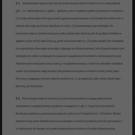
2.1.
Administrator uprawniony jest do przetwarzania danych osobowych w przypadkach,
gdy
–
i w takim zakresie, w jakim
– spełniony jest co najmniej jeden z poniższych warunków:
(1)
osoba, której dane dotyczą wyraziła zgodę na
przetwar
zanie swoich danych osobowych w
jednym lub większej liczbie określonych celów;
(2) przetwarzanie jest
niezbędne do
wykonania umowy, której stroną jest osoba, której dane dotyczą, lub do podjęcia działań na
żądanie osoby, której dane dotyczą, przed zawarcie
m umowy; (3)
przetwarzanie jest niezbędne
do wypełnienia obowiązku
prawnego ci
ążącego na
Administratorze; lub (4)
przetwarzanie jest
niezbędne do celów wynikających z prawnie uzasadnionych interesów realizowanych przez
A
dministratora lub przez stronę trzecią, z wyjątkiem sytuacji, w których nadrzędny charakter
wobec tych interesów mają interesy lub podstawowe prawa i wolności osoby, której dane
dotyczą, wymagające ochrony danych osobowych, w szczególności gdy osoba, której dane
dotyczą, jest dzieckiem.
2.2.
Przetwarzanie danych osobowych przez Administratora wymaga
każdorazowo
zaistnienia co najmniej jednej z
podstaw wskazanych w pkt. 2.1 polityki prywatności.
K
onkretne podstawy przetwarzania danych osobowych
Usługobiorców i Klientów Sklepu
Internetowego
przez Administratora
są wskazane w kolejnym punkcie polityki prywatności –
w odniesieniu do danego celu przetwarzania danych osobowych przez Administratora.