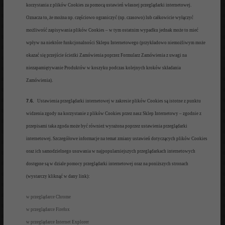
korzystania z plików Cookies za pomocą ustawień własnej przeglądarki internet
owej.
Oznacza
to, że można np. częściowo ograniczyć (np. czas
owo) l
ub całkowicie
w
yłączyć
możliwość zapisywania plików C
ookies
–
w tym ostatnim wypadku jednak m
oże to mieć
wpływ na niektóre
funkcjo
nalności Sklepu Internetowego (przykładowo niemożliwym może
okazać się przejście ścieżki Zamówie
nia poprzez Formularz Za
mówien
ia z uwagi na
niezapam
iętywanie Produktów w koszyku p
od
czas kolejnych kroków składania
Zamówi
enia).
7.6.
U
stawienia przeglądarki intern
etowej
w zakresie plików Cookies są istotne z punktu
widzen
ia zgody na korzystanie z
plików Cook
ies przez nasz Sklep Internetowy
–
zgodnie z
przepisami tak
a zgoda może być również
w
yrażona poprzez ustawienia przeglądark
i
internetowej.
Szczegółowe informacje
na temat zmiany u
stawień dotyczących plików Cookies
oraz ich samodzielnego usuwania w najpopularniejszy
ch przeglądarka
ch internetowych
dost
ępne są
w dziale pomocy
przeglądarki internetowej oraz na poniższych stronach
(wystarczy kliknąć w dany link):
w przeglądarce Chro
me
w przeglądarce Firefox
w pr
zeglądarce
Internet Explorer