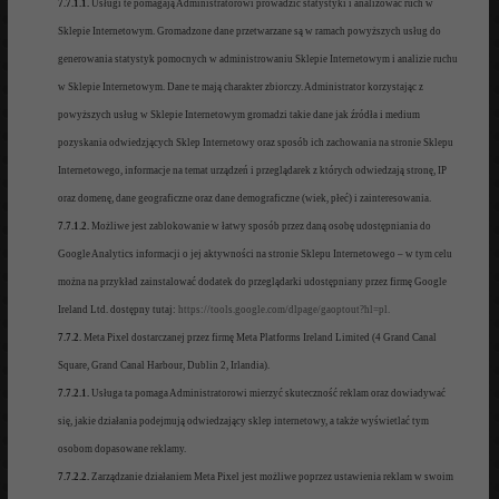
7.7.1.1.
Usługi te pomagają Administratorowi prowadzić statystyki i analizować ruch w
Sklepie Internetowym. Gromadzone dane przetwarzane są w ramach powyższych usług do
generowania statystyk pomocnych w administrowaniu Sklepie Internetowym i analizie ruchu
w Sklepie Internetowym. Dane te mają charakter zbiorczy. Administrator korzystając z
powyższych usług w Sklepie Internetowym gromadzi takie dane jak źródła i medium
pozyskania odwiedzjących Sklep Internetowy oraz sposób ich zachowania na stronie Sklepu
Internetowego, informacje na temat urządzeń i przeglądarek z których odwiedzają stronę, IP
oraz domenę, dane geograficzne oraz dane demograficzne (wiek, płeć) i zainteresowania.
7.7.1.2.
Możliwe jest zablokowanie w łatwy sposób przez daną osobę udostępniania do
Google Analytics informacji o jej aktywności na stronie Sklepu Internetowego – w tym celu
można na przykład zainstalować dodatek do przeglądarki udostępniany przez firmę Google
Ireland Ltd. dostępny tutaj:
https://tools.google.com/dlpage/gaoptout?hl=pl.
7.7.2.
Meta Pixel dostarczanej przez firmę Meta Platforms Ireland Limited (4 Grand Canal
Square, Grand Canal Harbour, Dublin 2, Irlandia).
7.7.2.1.
Usługa ta pomaga Administratorowi mierzyć skuteczność reklam oraz dowiadywać
się, jakie działania podejmują odwiedzający sklep internetowy, a także wyświetlać tym
osobom dopasowane reklamy.
7.7.2.2.
Zarządzanie działaniem Meta Pixel jest możliwe poprzez ustawienia reklam w swoim