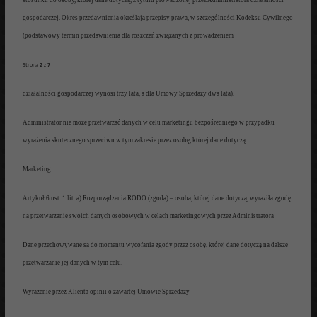
stosunku do osoby,
której dane dotyczą, z tytułu
prowadzonej przez Administratora
działalności
gospodarczej
. Okres
przedawnienia określają
przepisy p
rawa, w szczególności
Kodeksu Cywilnego
(podstawowy termin
przedawnienia dla roszczeń związanych z prowadzeniem
Strona
2
z
7
dz
iała
l
ności
gospodarczej wynosi trzy lata, a dla Umowy S
przedaży dwa
lata).
Administrator nie może przetwarzać
danych w celu marketingu
bezpośr
edniego w przypadku
wyrażenia skutecznego sprzeciwu
w tym zakresie
przez osobę, której dane dotyczą.
Marketing
Arty
kuł 6 ust. 1 lit. a) Rozporządzenia
RODO (zgoda)
– osoba, której dane dotyczą
,
wyraziła zgodę
na
przetwarzanie swoich danych osobowych w celach marketingowych przez Administratora
Dane przechowywane są do momentu wycofania zgody przez osobę, której
dane do
tyczą na dalsze
przetwarzanie
jej danych w tym celu.
Wyrażenie przez
Klienta opinii o zawartej
Umowie Sprzedaży