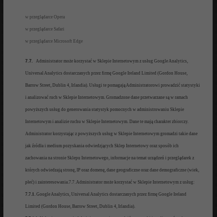
w przeglądarce Opera
w przeglądarce Safari
w przeglądarce Microsoft Ed
ge
7.7.
Administrator
może korzystać w Sklepie Internetowym z usług Go
ogle Analytics,
Universal Analytics dostarczanych przez
firmę
Google Ireland Limited (Gordon House,
Barrow Street, Dublin 4, Irlandia).
Usług
i t
e pomagają
Administratorowi
prowadzić stat
ystyki
i analizow
ać ruch w Sklepie Internetowym. Gromadzone dane przetwarzane są
w ra
mach
powyższych usług
do generowania statystyk pomocnych w administrowaniu Sklepie
Internetowym i analizie ruchu w Sklepie Internetowym
. Dane te mają charakter zbiorcz
y
.
Administrator korzystając z powyższych usł
ug w Sklepie Internetowym gromadzi takie dan
e
jak źródła
i medium pozyskania odwiedz
jących Sklep Internetowy oraz sposób
ich
zachowania na stronie Sklepu Internetowego, info
rmacje na temat urządzeń i przeglądarek z
których odwiedzają stronę, IP oraz domenę
, dane geograficzne oraz dane demograficzne
(wiek,
płeć)
i zainteresowania.7.7. Administrator może korzystać w Sklepie Internetowym z usług:
7.7.1.
Google Analytics, Universal Analytics dostarczanych przez firmę Google Ireland
Limited (Gordon House, Barrow Street, Dublin 4, Irlandia).