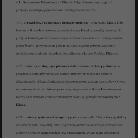
4.3.
Dane osobowe Usługobiorców i Klientów Sklepu Internetowego mogą być
przekazywane następującym odbior
com lub
kategoriom odbiorców:
4.3.1.
p
rzewoźnicy / spedytorzy / brokerzy kurierscy
- w przypadku Klienta
, który
korzysta w Sklepie Internetowym ze sposobu dostawy Produktu
przesyłką pocztową lub
przesyłką kurierską
, Administrator
udostępnia
zebrane dane osobowe Klienta
wybranemu
przewoźnikowi
, spedytorowi
lub pośrednikowi realizujące
mu
przesyłki na zlecenie
Administratora
w zakresie niezbędnym do zrealizowania
dostawy Produktu Klientowi.
4.3.2.
p
odmioty obsługujące płatności elektroniczne lub kartą płatniczą
- w
przyp
adku Klienta, który korzysta
w Sklepie Internetowym ze sposobu
płatności
elektronicznych lub kartą płatniczą
Administrator
udostępnia
zebrane dane osobowe Klienta
wybranemu
podmiotowi obsługującemu powyższe płatności
w Sklepie Internetowym na
zlecenie Administratora
w zakresie niezbędnym do obsługi płatności
realizowanej przez
Klienta.
4.3.3.
dostawcy systemu
ankiet opiniujących
- w
przypadku Klienta, który zgodził się
na wyrażenie opinii o zawartej
Umowie Sprz
edaży, Administrator udostępnia zebrane dane
osobowe
Klienta wybranemu podmiotowi
dostarczającemu system ankiet opiniujących