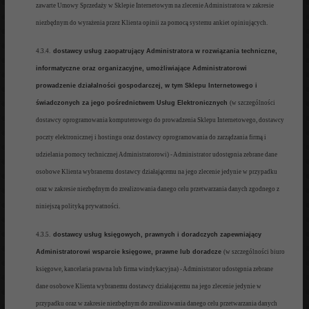
zawarte Umowy Sprzedaży w Sklepie Internetowym
na zlecenie Administratora
w zakresie
niezbędnym do wyrażenia przez Klienta opinii
z
a pomocą systemu ankiet opiniujących.
4.3.4.
dostawcy usług zaopatrujący Administratora w rozwiązania techniczne,
informatyczne oraz organizacyjne, umożliwiające Administratorowi
prowadzenie działalności gospodarczej, w tym Sklepu Internetowego
i
świadczonych za jego pośrednictwem Usług Elektronicznych
(w
szczególności
dostawcy oprogramowania komputerowego do prowadzenia Sklepu Internetowego, dostawcy
poczty elektronicznej i hostingu oraz dostawcy oprogramowania do
zarządzania firmą
i
udzielania pomocy technicznej Administratorowi) -
Administrator udostępnia
zebrane dane
osobowe Klienta wybranemu
dostawcy działającemu na jego
zlecenie jedynie w przypadku
oraz w zakresie
niezbędnym do zrealizowania
danego celu przetwarzania danych
zgodnego z
niniejszą polityką prywatności
.
4.3.5.
dostawcy usług księgowych, prawnych i doradczych zapewniający
Administratorowi wsparcie księgowe,
prawne lub doradcze
(w szczególności biuro
księgowe, kancelaria prawna lub firma wind
ykacyjna) - Administrator
udostępnia zebrane
dane osobowe Klienta wybranemu dostawcy działającemu na jego zlecenie je
dynie w
przypadku
oraz w zakresie niezbędnym do zrealizowania danego celu przetwarzania danych