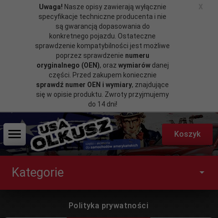
Uwaga!
Nasze opisy zawierają wyłącznie
X
specyfikacje techniczne producenta i nie
są gwarancją dopasowania do
konkretnego pojazdu. Ostateczne
sprawdzenie kompatybilności jest możliwe
poprzez sprawdzenie
numeru
oryginalnego (OEN)
, oraz
wymiarów
danej
części. Przed zakupem koniecznie
sprawdź numer OEN i wymiary
, znajdujące
się w opisie produktu. Zwroty przyjmujemy
do 14 dni!
Koszyk
Kategorie
Polityka prywatności