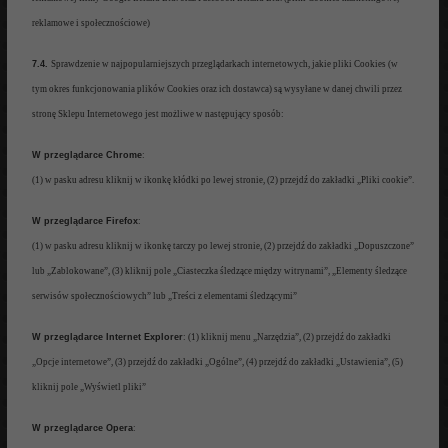
reklamowe i społecznościow
e)
7.4.
Sprawdzenie
w najpopularniejszych przeglądarkach internetowy
ch, jakie pliki Cookies (w
tym okres funkcjonowania p
lików Cookies oraz ich dost
awca)
są wysyłane w danej c
hwili przez
stronę Sklepu
Internetowego jest
możliwe
w
następujący sposó
b:
W
przeglądarce Chrome
:
(1) w pasku ad
resu kliknij w ikonkę kłódki po lewe
j
stronie, (2) przejdź do zakładki „Pliki cookie”.
W
przeglądarce Firefox
:
(1) w pas
ku adresu kliknij w ikonkę tarczy po lewej stronie, (2) przejdź do zakładki „Dopuszczone”
lub „Zablokowane”, (3) kliknij
pole
„Ciasteczka śledzące między witrynami”, „Elem
e
nty śledzące
serwisów społecznościowych” lub „Treści z elementami śledzącymi”
W prze
glądarce Internet Explorer
:
(1) kliknij menu „Narzędzia”, (2) przejdź do zakładki
„Opcje internetowe”, (3) przejdź do zakładki „Ogólne”, (4) przejdź do zakładki „Ustawien
i
a”, (5)
kliknij pole „Wyświetl pliki”
W
przeglądarce Opera
: