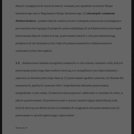
danych wymaganych do zawarcia umowy wskazany jest uprzednio na stronie Sklepu
Internetowego oraz w Regulaminie Sklepu Internetowego; (2)
obowiązki ustawowe
Administratora
- podanie danych osobowych jest wymogiem ustawowym wynikaj
ącym z
powszechnie obowiązujących przepisów prawa nakładających na Administratora obowiązek
przetwarzania danych osobowych
(np. przetwarzanie danych w celu prowadzenia ksiąg
podatkowych lub
rachunkowych)
i brak ich podania uniemożliwi Administratorowi
wykonanie tychże obowiązków
.
1.5.
Administrator dokłada szczególnej staranności w celu ochrony interesów osób, których
przetwarzane przez niego dane osobowe
dotyczą, a w szczególności
jest odpowiedzialny i
zapewnia, że zbierane przez niego dane są
: (1) przetwarzane zgodnie z prawem; (2)
zbierane dla
oznaczonych, zgodnych z prawem celów i nie
poddawane dalszemu przetwarzaniu
niezgodnemu z tymi celami; (3)
merytorycznie poprawne i adekwatne w stosunku do celów, w
jakich są
przetwarzane; (4) przechowywane w postaci umo
żliwiającej identyfikację osób,
których dotyczą, nie dłużej niż jest to niezbędne do osiągnięcia celu przetwarzania
oraz (5)
przetwarzane w sposób zapewniający odpowiednie
Strona
1
z
7