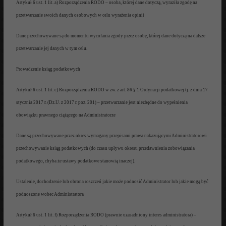
Artykuł 6 ust. 1 lit. a) Rozporządzenia
RODO
– osoba, której dane dotyczą
,
wyraziła zgodę na
przetwarzanie
swoich danych osobowych w celu
wyraż
enia opinii
Dane przechowywane są do momentu
wycofania zgod
y przez osobę, której dane dotyczą na dalsze
przetwarzanie
jej danych w tym celu.
Prowadzenie ksiąg podatkowy
ch
Artykuł 6 ust. 1 lit. c) Rozporządzenia
RODO w zw. z art.
86 § 1
Ordynacji podatkowej tj. z dnia 17
stycznia 2017 r. (Dz.U. z 2017 r. poz. 201)
– przetwarzanie jest niezbędne do wypełnienia
obowiązku prawnego ciążą
cego na Administratorze
Dane są przechowywane przez okres
wymagany przepisami prawa
nakazującym
i Administratorowi
przechowywanie ks
iąg podatkowych (do czasu upływu okresu przedawnienia zobowiązania
podatkowego, chyba że ustawy podatkowe stanowią inaczej)
.
Ustalenie, dochodzenie lub
obrona roszczeń jakie może
podno
sić
Administrator lub jakie
mogą być
podnoszone wobec Administratora
Artykuł 6 ust. 1 lit
. f) R
ozporządzenia
RODO (prawnie uzasadniony interes administratora)
–