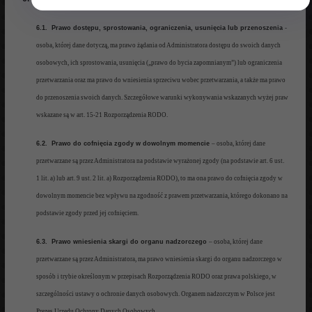
6.1.
Prawo dostępu, sprostowania, ograniczenia, usunięcia
lub przenoszenia
-
osoba,
której dane dotyczą
, ma prawo
żądania od
A
dministratora dostępu do
swoich danych
osobowych, ich sprostowania,
usunięcia („prawo do bycia zapomnianym”)
lub ograniczenia
przetwarzania oraz ma prawo
do wniesienia sprzeciwu wobec przetwarzania, a także
ma prawo
do przenoszenia swoich danych.
Szczegółowe warunki wykonywania wskazanych wyżej praw
wskazane są
w art. 15-
21 Rozporządzenia RODO.
6.2.
Prawo do cofnięcia zgody w do
wolnym momencie
– osoba, której dane
przetwarzan
e są przez Administratora
na
podstawie wyrażonej zgody (na podstawie art. 6 ust.
1 lit. a) lub art. 9 ust. 2 lit. a) Rozporządzenia RODO), to
ma ona prawo
do cofnięcia zgody w
dowolnym momencie bez wpływu na zgodność z prawem przetwarzania, którego dokonano na
podstawie zgody przed jej cofnięciem
.
6.3. Prawo wniesienia skargi do organu nadzorczego
–
osoba
, której dane
przetwarzane są przez Administratora, ma
pra
wo wniesienia skargi do organu nadzorczego w
sposób i trybie określonym w przepisach Rozporządzenia RODO oraz prawa polskiego, w
szczególności ustawy o ochronie danych osobowych.
Organem nadzorczym w Polsce jest
Prezes Urzędu Ochrony Danych Osobowych.