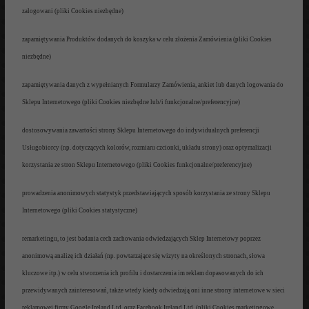
zalogowani
(pliki Cookies niezb
ędne
)
zapamiętywania Produktów dodanych do koszyka w celu złożenia Zamówienia
(pliki Cookies
niezb
ędne
)
zapami
ętywania danych z wypełnianych Formularzy Zamówienia, ankiet lub
danych logowania do
Sklepu Internetowego (pliki Cookies
niezbędne
lub/i funkcjonalne/preferencyjne)
dostosowywania za
wartości strony Sklepu Internetowego do indywidualnych preferencji
Usługobiorcy (np. dotyczących kolorów, rozmiaru czcionki, układu
strony) oraz optymalizacji
korzystania ze stron Sklepu Internetowego (pliki Cookies funkcjonalne/preferencyjne)
prowadzeni
a anonimowych statystyk przedstawiających sposób korzystania
ze strony Sklepu
Internetowego (pliki Cookies statystyczne)
remarketingu, to jest badania cech zachowania odwiedzaj
ących Sklep Internetowy poprzez
anonimową analizę ich działań (np. powtarzające się wizyty na określonych stronach, słowa
kluczowe itp.) w celu stworzenia ich
profilu i dostarczenia im reklam dopasowanych do ich
przewidywanych zainteresowa
ń, także wtedy kiedy odwiedzają on
i inne strony internetowe w sieci
reklamowej firmy Google Ireland Ltd. oraz Facebook Ireland Ltd. (pliki Cookies
marketingowe,