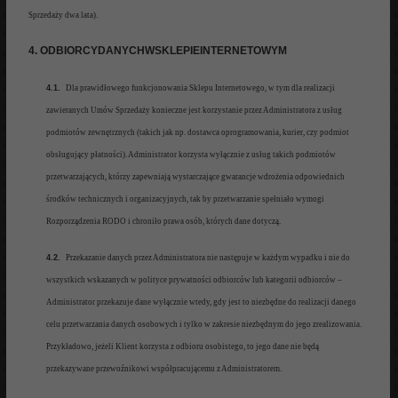
S
przedaży dwa
lata).
4. ODBIORCYDANYCHWSKLEPIEINTERNETOWYM
4.1.
Dla prawidłowego funkcjonowania Sklepu Internetowego, w tym dla realizacji
zawieranych Umów Sprzedaży konieczne jest korzystanie przez Administratora z usług
podmiotów zewnętrznych (takich jak np. dostawca oprogramowani
a,
kurier, czy podmiot
obsługujący płatności). Administrator korzysta wyłącznie z usług takich podmiotów
przetwarzających, któr
zy
zapewniają wystarczające gwarancje wdrożenia odpowiednich
środków technicznych i
organizacyjnych, tak
by przetwarzanie spełniało wymogi
Rozporządzenia RODO i chroniło prawa osób, których dane dotyczą.
4.2.
Przekazanie
danych przez Administratora nie następuje w każdym wypadku i
nie do
wszystkich wskazanych w polityce
prywatności odbiorców lub kategorii odbiorców –
Administrator prze
kazuje dane wyłącznie wtedy, gdy jest to niezbędne do realizacji danego
celu przetwarzania danych osobowych i tylko w zakresie niezbędnym do jego zre
alizowania.
Przykładowo
,
jeżeli Klient korzysta z odbioru osobistego, to jego dane nie będą
przekazywane przewoźnikowi współpracującemu z Administratorem.