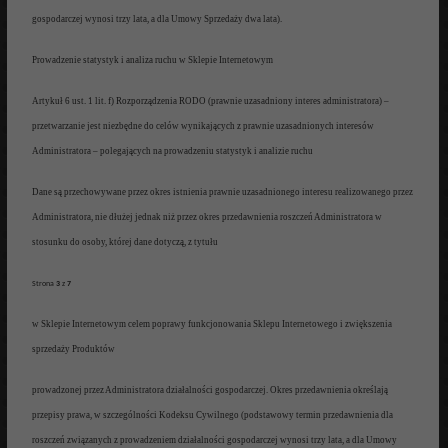
gospodarczej wynosi trzy
lata, a dla Umowy S
przedaży dw
a lata).
Prowadzenie statystyk i analiza ruchu w Sklepie Internetowym
Artykuł 6 ust. 1 lit.
f
) Rozporządzenia
RODO (prawnie uzasadniony interes administratora)
–
przetwarzanie jest
niezbędne do celów wynikających z prawnie uzasadnionych interesów
Administratora
– polegając
ych na prowadzeniu statystyk i analizie ruchu
Dane są przechowywane przez okres
istnienia prawnie uzasadnionego interesu realizowanego przez
Administratora,
nie dłużej jednak niż
przez
okres przedawnienia roszczeń
Administratora w
stosunku do osoby,
której dane dotyczą, z tytułu
Strona
3
z
7
w Sklepie Internetowym celem poprawy funkcjonowania Sklepu Internetowego i
zwiększenia
sprzedaży Produktów
prowadzonej przez Administratora
działalności gospodarczej
. Okres
przedawnienia określają
przepisy prawa, w sz
czególności
Kodeksu Cywilnego (podstawowy termin p
rzedawnienia dla
roszczeń związanych z prowadzenie
m
działalności gospodarczej wynosi trzy
lata, a dla Umowy