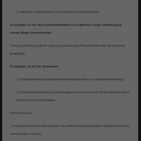
2)
należące
do
osób
/podmi
otów
trzecich (
innych niż
Administrator)
Ze wz
ględu
na ich okres przechowywania
na urządzeniu
osoby odwie
dzającej
stronę
Sklepu Internetowego
:
1) sesyjne (przechowywane do
czasu wylogowania się
ze Sklepu Internetowego lub wy
łączenia
przeglądarki
Z
e względu na cel
ich stosowania
:
1)
niezbędne
(
umożliwiające prawidłowe
funkcjonowanie strony Sklepu Internetowego),
2) funkcjonalne/preferencyjne (
umożliwiające
dostosowanie strony Sklepu Internetowego do
preferencji osoby odwie
dzającej
internetowej) oraz
2)
stałe (przechowywane przez określony
czas, zdefiniowany przez parametry
każdego pliku
lu
b do
czasu ręcznego usunięcia
)