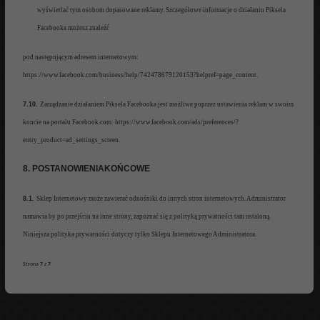
wyświetlać tym osobom dopasowane reklamy. Szczegółowe informacje o działaniu Piksela
Facebooka możesz znaleźć
pod następującym adresem internetowym:
https://www.facebook.com/business/help/742478679120153?helpref=page_content.
7.10.
Zarządzanie działaniem Piksela Facebooka jest możliwe
poprzez ustawienia reklam w swoim
koncie na portalu Facebook.com: https://www.facebook.com/ads/preferences/?
entry_product=ad_settings_screen.
8. POSTANOWIENIA
KOŃCOWE
8.1.
Sklep Internetowy
może zawierać odnośniki do innych stron internetowych
.
Administrator
namawia by po przejściu na
inne strony
, zapoznać się z polityką prywatności tam ustaloną.
Niniejsza polityka prywatności dotyczy
tylko Sklepu Internetowego Administratora.
Strona
7
z
7