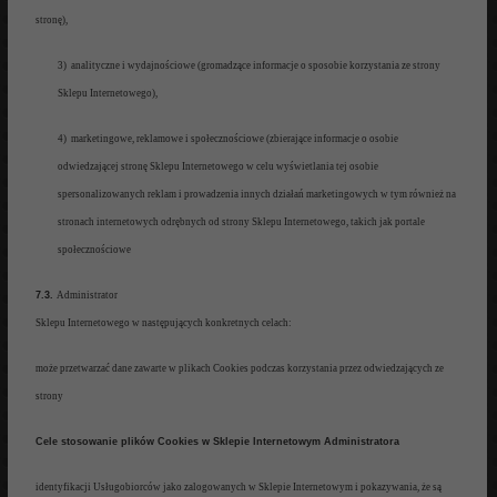
st
ronę)
,
3) ana
lityczne i wydajnościowe
(
gromadzące informacje o
sposobie korzystania ze strony
Sklepu Internetowego),
4) marketingowe, reklamowe i
społecznościowe (zbierające
informacje o osobie
od
wiedzają
cej st
ronę Sklepu
Internetowego w celu
wyśw
ietlania tej osobie
spersonalizowanych reklam i prowadzenia innych
działań
marketingowych w tym
również
na
stronach internetowych
odrębnych
od strony Sklepu Internetowego, takich jak po
rtale
społecznościow
e
7.3.
Administrator
Sklepu Intern
etowego w następujący
ch konkretnych celach:
może
przetwarza
ć
dane zawarte w plikach Cookies podczas korzystania przez
odwiedzających ze
strony
Cele st
osowanie plików Cookies
w Sklepie Internetowym Administratora
identyfikacj
i Usługobiorców jako za
logowanych w Sklepie Internetowym i
pokazywania, że są