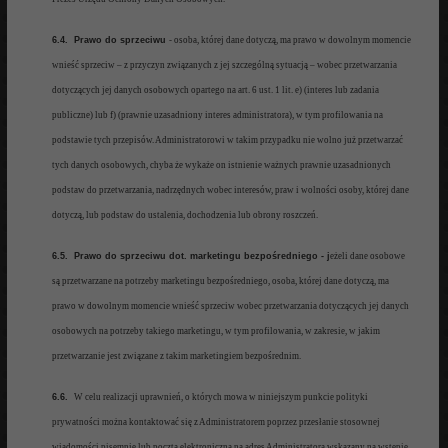
6.4. Prawo do sprzeciwu
-
osoba, której dane dotyczą, ma prawo w dowolnym momencie
wnieść sprzeciw –
z przyczyn
związanych z jej szczególną sytuacją – wobec przetwarzania
dotyczących jej danych osobowych opartego na art. 6
ust. 1 lit. e) (interes lub zadania
publiczne) lub f) (prawnie uzasadniony interes administratora), w tym profilowania na
podstawie tych przepisów. Administratorowi
w takim przypadku
nie wolno już przetwarzać
tych danych osobowych, chyba że wykaże on istnienie ważnych prawnie uzasadnionych
podstaw do przetwarzania, nadrzędnych wobec interesów, praw i wolności osoby, której dane
dotyczą, lub podstaw do ustalenia, dochodzenia lub obrony roszczeń.
6.5.
Prawo do sprzeciwu dot. marketingu bezpośredniego
- j
eżeli dane osobowe
są przetwarzane na potrzeby
mark
etingu bezpośredniego, osoba, której dane dotyczą, ma
prawo w dowolnym momencie wnieść sprzeciw wobec przetwarzania dotyczących jej danych
osobowych na potrzeby takiego marketingu, w tym profilowania, w zakresie, w jakim
przetwarzanie jest związane z takim marketingiem bezpośrednim.
6.6.
W celu realizacji uprawnie
ń, o których mowa w niniejszym punkcie polityki
prywatności można kontaktować się z Administratorem poprzez przesłanie stosownej
wiadomości pisemnie lub pocztą elektroniczną na adres Administratora
wska
zany na wstępie