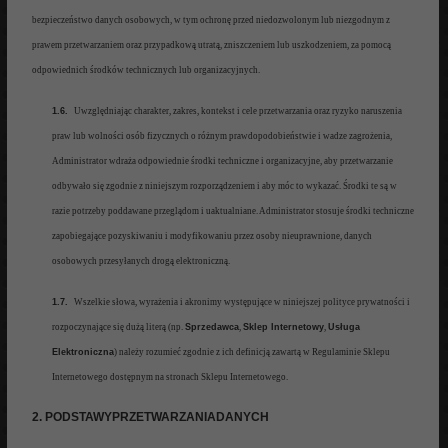
bezpieczeństwo danych osobowych, w tym ochronę przed niedozwolonym lub
niezgodnym z
prawem
przetwarzaniem oraz przypadkową utratą, zniszczeniem lub uszkodzeniem, za pomocą
odpowiednich środków
technicznych lub organizacyjnych.
1.6.
Uwzględniając charakter, zakres, kontekst i cele przetwarzania oraz ryzyko naruszenia
praw lub wolności osób fizycznych o różnym prawdopodobieństwie i wadze zagrożenia,
Administrator wdraża odpowiednie środki techniczne i organizacyjne, aby przetwarzanie
odbywało się zgodnie z niniejszym rozporządzeniem i aby móc to wykazać. Środki te są w
razie potrzeby poddawane przeglądom i uaktualniane. Administrator stosuje środki techniczne
zapobiegające pozyskiwaniu i modyfikowaniu przez osoby nieuprawnione, danych
osobowych przesyłanych drogą elektroniczną.
1.7.
Wszelkie słowa, wyrażenia i akronimy występujące w niniejszej polityce prywatności i
rozpoczynające się dużą literą
(np.
Sprzedawca
,
Sklep Internetowy
,
Usługa
Elektroniczna
) należy rozumieć zgodnie z ich definicją zawartą w
Regulaminie Sklepu
Internetowego
dostępnym
na stronach Sklepu Internetowego.
2. PODSTAWYPRZETWARZANIADANYCH