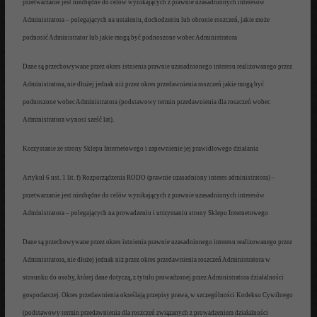
przetwarzanie jest
niezbędne do celów wynikających
z prawnie uzasadnionych i
nteresów
Administratora
– polegając
ych na ustaleniu, dochodzeniu lub obronie
roszczeń
,
jakie może
podnosić
Adminis
trator lub jakie mogą być
podnoszone wobec Administratora
Dane są przechowywane przez okres
istnienia prawnie uzasadnionego interesu realizowanego przez
Administratora,
nie dłużej jednak niż przez okres przedawnienia roszczeń
jakie
mogą być
podnosz
one wobec Administratora (podstawowy termin
przedawnienia dla roszczeń
wobec
Administratora wynosi
sześć
lat).
Korzystanie ze strony Sklepu Internetowego i zapewnienie jej
prawidłowego działania
Artykuł 6
ust. 1 lit. f
) Rozporządzenia
RODO (prawnie uzasadniony interes administratora)
–
przetwarzanie jest
niezbędne do celów wynikających z prawnie uzasadnionych interesów
Administratora
– polegając
ych na prowadzeniu i utrzymaniu strony Sklepu Internetowego
Dan
e są p
rzechowywane przez okres istnienia prawnie uzasadnionego interesu realizowanego przez
Administratora,
nie dłużej jednak niż przez okres przedawnienia roszczeń
Administratora w
stosunku do osoby,
której dane dotyczą, z tytułu
prowadzonej przez Administratora
działalności
gospodarczej
. Okres przedawnienia
określają
przepisy p
rawa, w szczególności
Kodeksu Cywilnego
(podstawowy termin
przedawnienia dla roszczeń związanych z prowadzeniem działalności