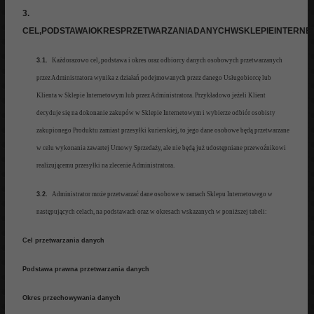
3.
CEL,PODSTAWAIOKRESPRZETWARZANIADANYCHWSKLEPIEINTERN
3.1.
Każdorazowo cel,
podstawa i okres oraz odbiorcy danych osobowych przetwarzanych
przez Administratora wynika z
działań pod
ejmowanych przez danego
Usł
ugo
biorcę
lub
Klienta w Sklepie Internetowym lub przez Administratora.
Przykładowo jeżeli Klient
decyduje się na dokonanie zakupów
w Sklepie Internetowym i
wybierze odbiór osobisty
zakupionego Produktu
zamiast przesyłki kurierskiej
, to jego dane osobo
we będą przetwarzane
w celu
wykonania
zawartej Umowy Sprzedaży
, ale
nie będą już udostępniane przewoźnikowi
realizującemu przesyłki na zlecenie
Administratora.
3.2.
Administrator może przetwarzać dane oso
bowe w ramach Sklepu Internetowego
w
następujących cela
ch, na podstawach oraz w okresach wskazanych w pon
iższej tabeli
:
Cel przetwarzania danych
Podstawa prawna przetwarzania danych
Okres przechowywania danych