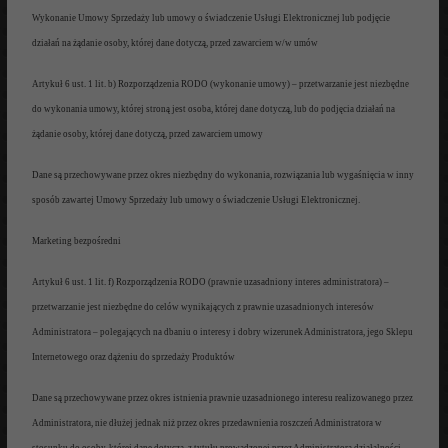
Wykonanie Umowy Sprzedaży lub umowy o świadczenie Usł
ugi Elektronicznej
lub podjęci
e
działań na żądanie osoby, której
dane
dotyczą, przed zawarciem w/w umów
Artykuł 6
ust. 1 lit. b
) Rozporządzenia
RODO (wykonanie umowy)
– przetwarzanie jest niezbędne
do wykonania umowy, której stroną jest osoba, której dane dotyczą, lub do podjęcia działań na
żądanie
osoby,
której dane dotyczą, przed zawarciem
umowy
Dane są przechowywane przez okres niezbędny do wykonania, rozwiązania lub wygaśnięcia w inny
sposób
zawartej
Umowy Sprzedaży lub umowy o świadczenie Usł
ugi Elektronicznej.
Marketing bezpośredni
Artykuł
6 ust. 1 lit. f
) Rozporządzenia
RODO (prawnie uzasadniony interes administratora)
–
przetwarzanie jest
niezbędne do celów wynikających z
prawnie uzasadnionych i
nteresów
Administratora
– polegając
ych na dbaniu o interesy i dobry wizerunek Administratora, jego Sklepu
Internetowego
oraz dążeniu do sprzedaży Produktów
Dane są przechowywane przez okres
istnienia prawnie uzasadnionego interesu realizowanego przez
Administratora,
nie dłużej jednak niż przez okres przedawnienia roszczeń
Administratora w