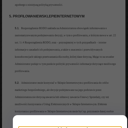
zgodnego z niniejszą polityką prywatności
.
5. PROFILOWANIEWSKLEPIEINTERNETOWYM
5.1.
Rozporządzenie RODO nakłada na Administratora obowiązek informowania o
zautomatyzo
wanym podejmowaniu
decyzji, w tym o profilowaniu, o którym mowa w art. 22
ust. 1 i 4 Rozporządzenia RODO, oraz –
przynajmniej w tych przypadkach
– istotne
informacje o zasadach ich podejmowania, a także
o znaczeniu i przewidywanych
konsekwencjach takiego p
rzetwarzania dla osoby, której dane dotyczą. Mając to na uwadze
Administrator podaje w tym punkcie polityki prywatności informacje dotyczące możliwego
profilowania.
5.2.
A
dministrator może korzystać
w Sklepie Internetowym z profilowania
do celów
marketingu bezpośredniego
, ale decyzje
podejmowane na jego podstawie przez
Administratora nie dotyczą zawarcia lub odmowy zawarcia Umowy Sprzedaży, czy też
możliwości korzystania z Usług Elektronicznych w Sklepie Int
ernetowym. Efektem
korzystania z profilowania w Sklepi
e Internetowym może być np. przyznanie
danej osobie
rabatu
, przesłanie
jej kodu rabatowego, przypomnienie o
niedokończonych zakupach,
przesłanie propozycji Produktu, który może odpowiadać zainteresowani
om lub