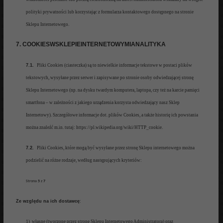
polityki prywatności lub korzystając z formularza kontaktowego dostępnego na stronie
Sklepu
Internetowego.
7. COOKIESWSKLEPIEINTERNETOWYMIANALITYKA
7.1.
Pliki Cookies (ciasteczka) są to
niewielkie informacje tekstowe w p
ostaci plików
te
k
stowych, wysyłane przez serwer i
zapisywane po stronie o
soby odwiedzającej stronę
Sklepu Internetowego (np. na dysku twardym komputera, laptopa, czy też na karcie
p
amięci
smartfona – w zależności
z jakieg
o urzą
dzenia korzysta
odwiedzając
y nasz Sklep
Intern
etowy). Szczegółowe informacje dot. plików
Cookies, a ta
kże historię ich powstania
można znaleźć m.in. tutaj:
https://pl.wikipedia.org/wiki/HTTP_cookie.
7.2.
Pliki Cookies,
które mogą być wysyłane prze
z
stronę
Sklepu internetoweg
o można
podzielić na różne
rodzaje
, według następujących kryteriów
:
Strona
5
z
7
Ze w
zględu
na ich
dostawcę
:
1)
własne (tworzone przez stronę
Sklepu Internetowego Administratora) oraz