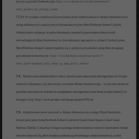
koncie na portalu Facebook.com:
https://www.facebook.com/ads/preferences/?
entry_product=ad_settings_screen.
7.7.2.3.
W związku z możliwością korzystania przez Administratora w Sklepie Internetowym z
usług reklamowych i analitycznych dostarczanych przez Meta Platforms Ireland Limited,
Administrator wskazuje, że pełna informacja o zasadach przetwarzania danych osób
odwiedzających Sklep Internetowy (w tym informacji zapisanych w plikach Cookies) przez
Meta Platforms Ireland Limited znajduje się w polityce prywatności usług Meta dostępnej
pod adresem internetowym:
https://www.facebook.com/privacy/policy/?
entry_point=facebook_help_center_ig_data_policy_redirect.
7.8.
Możliw
e jest zablokowanie
w łatwy sposób
przez
daną osobę udostępnian
ia do Google
Analytics informacji o jej
aktywności na stronie
Sklepu Internetowego
– w tym celu można na
przykł
ad zainstalowa
ć dod
atek do prz
eglądarki
udos
tępniany przez firmę Google
Ireland Ltd.
dostępny
tutaj: https://tools.google.com/dlpage/gaoptout?hl=pl.
7.9.
Administrator
może korzystać w
Sklepie I
nternetowym z usługi Piksel Facebooka
dostarczanej przez firmę Facebook
Ireland Limited (4 Grand Canal Square, Grand Canal
Harbour, Dublin 2, Irlandia).
Usługa ta pomaga Administratorowi mierzyć skuteczność reklam
oraz dowiadywać się, jakie działania podejmują odwiedzający sklep internetowy, a także