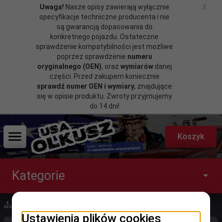
Uwaga!
Nasze opisy zawierają wyłącznie
X
specyfikacje techniczne producenta i nie
są gwarancją dopasowania do
konkretnego pojazdu. Ostateczne
sprawdzenie kompatybilności jest możliwe
poprzez sprawdzenie
numeru
oryginalnego (OEN)
, oraz
wymiarów
danej
części. Przed zakupem koniecznie
sprawdź numer OEN i wymiary
, znajdujące
się w opisie produktu. Zwroty przyjmujemy
do 14 dni!
Koszyk
Kategorie
Strona główna
Citroen
Ustawienia plików cookies