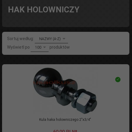
HAK HOLOWNICZY
sort
Sortuj według:
NAZWY (A-Z)
pop
Wyświetl po
produktów
100
Kula haka holowniczego 2"x3/4"
60,
00
PLN*