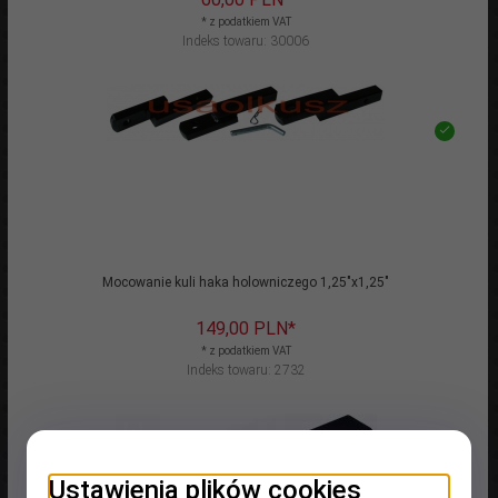
* z podatkiem VAT
Indeks towaru: 30006
Mocowanie kuli haka holowniczego 1,25"x1,25"
149,
00
PLN*
* z podatkiem VAT
Indeks towaru: 2732
Ustawienia plików cookies