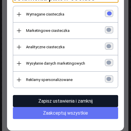
Wymagane ciasteczka
Mocowanie kuli haka holowniczego 2"x2"
Marketingowe ciasteczka
149,
00
PLN*
Analityczne ciasteczka
* z podatkiem VAT
Indeks towaru: 2733
Wysyłanie danych marketingowych
Reklamy spersonalizowane
Zapisz ustawienia i zamknij
Zaakceptuj wszystkie
Przetyczka zabezpieczenia mocowania kuli haka holowniczego z
kluczykiem
79,
00
PLN*