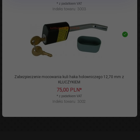
* z podatkiem VAT
Indeks towaru: 3003
Zabezpieczenie mocowania kuli haka holowniczego 12,70 mm z
KLUCZYKIEM
75,
00
PLN*
* z podatkiem VAT
Indeks towaru: 3002