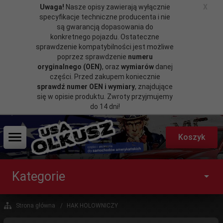
Uwaga!
Nasze opisy zawierają wyłącznie
X
specyfikacje techniczne producenta i nie
są gwarancją dopasowania do
konkretnego pojazdu. Ostateczne
sprawdzenie kompatybilności jest możliwe
poprzez sprawdzenie
numeru
oryginalnego (OEN)
, oraz
wymiarów
danej
części. Przed zakupem koniecznie
sprawdź numer OEN i wymiary
, znajdujące
się w opisie produktu. Zwroty przyjmujemy
do 14 dni!
Koszyk
Kategorie
Strona główna
HAK HOLOWNICZY