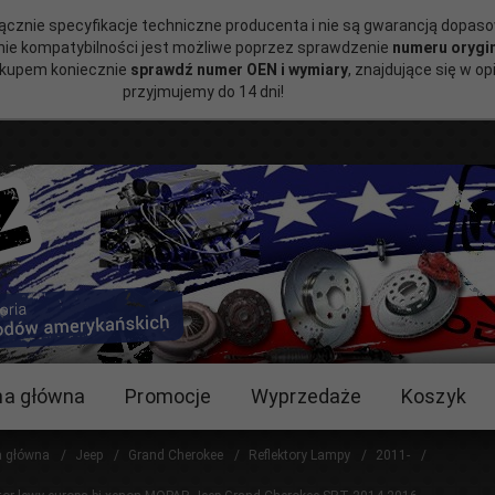
ącznie specyfikacje techniczne producenta i nie są gwarancją dopas
ie kompatybilności jest możliwe poprzez sprawdzenie
numeru orygi
akupem koniecznie
sprawdź numer OEN i wymiary
, znajdujące się w o
przyjmujemy do 14 dni!
na główna
Promocje
Wyprzedaże
Koszyk
a główna
Jeep
Grand Cherokee
Reflektory Lampy
2011-