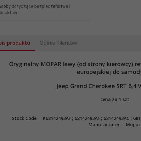
asoby dotyczące bezpieczeństwa i
roduktów
pis produktu
Opinie Klientów
Oryginalny MOPAR lewy (od strony kierowcy) re
europejskiej do samoc
Jeep Grand Cherokee SRT 6,4 
cena za 1 szt
ek kierowniczy RTS Plymouth
Filtr + olej MaxPro 10W30 MOPAR
Voyager 1996-2000
Chrysler 300M
66,
30
PLN*
292,
02
PLN*
Stock Code
K68142493AF ; 68142493AF ; 68142493AC ; 68
78,00 PLN*
338,00 PLN*
Manufacturer Mopar
* z podatkiem VAT
* z podatkiem VAT
Indeks towaru: 9210362
Indeks towaru: 10W30L292-5