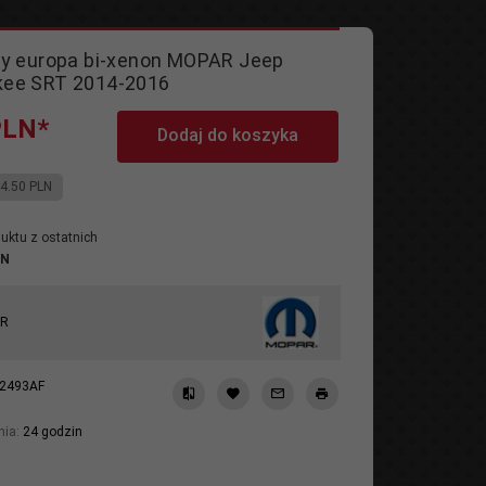
wy europa bi-xenon MOPAR Jeep
kee SRT 2014-2016
PLN*
Dodaj do koszyka
4.50 PLN
uktu z ostatnich
LN
AR
2493AF
g
nia:
24 godzin