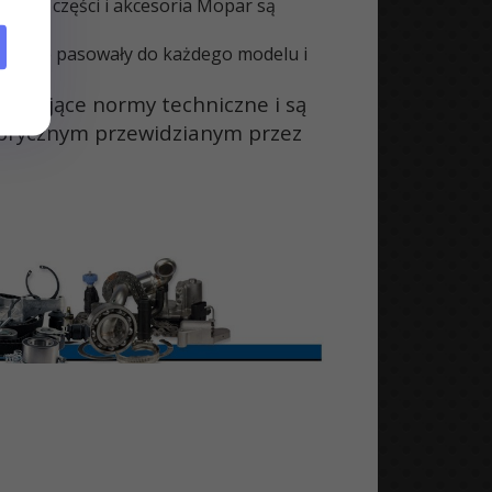
temu części i akcesoria Mopar są
 idealnie pasowały do każdego modelu i
ymagające normy techniczne i są
brycznym przewidzianym przez