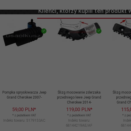
Klienci, którzy kupili ten produkt 
Pompka spryskiwacza Jeep
Ślizg mocowanie zderzaka
Ślizg moco
Grand Cherokee 2007-
przedniego lewe Jeep Grand
przednie
Cherokee 2014-
Grand Ch
59,
00
PLN*
119,
00
PLN*
115,
* z podatkiem VAT
* z podatkiem VAT
* z po
Indeks towaru: 5179153AC
Indeks towaru:
Indek
68144219AE/AF
6814