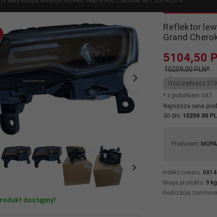
ktor lewy europa bi-xenon MOPAR Jeep Grand Cherokee SRT 2014-2016
Reflektor le
Grand Chero
5104,
50
10209,00 PLN*
Oszczędzasz 510
* z podatkiem VAT
Najniższa cena prod
30 dni:
10209.00 P
Producent:
MOP
Indeks towaru:
6814
Waga produktu:
9
k
Realizacja zamówie
rodukt dostępny!