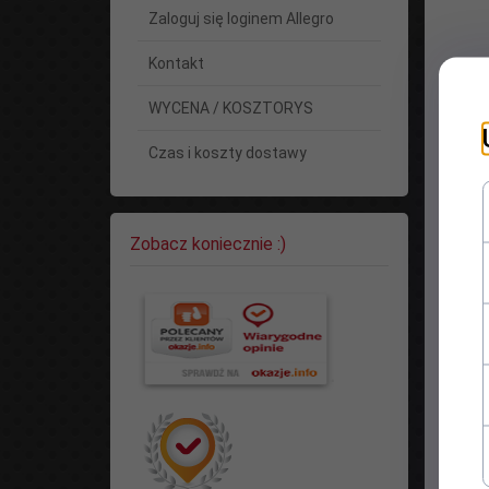
Zaloguj się loginem Allegro
Kontakt
WYCENA / KOSZTORYS
Czas i koszty dostawy
Zobacz koniecznie :)