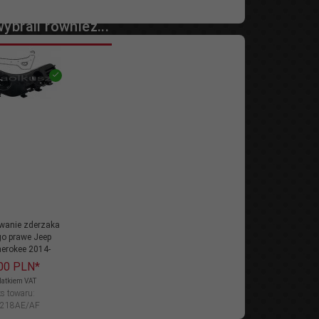
wybrali również...
wanie zderzaka
go prawe Jeep
erokee 2014-
00
PLN*
datkiem VAT
s towaru:
4218AE/AF