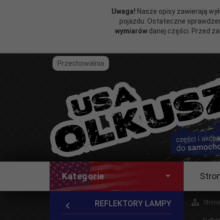
Uwaga!
Nasze opisy zawierają wył
pojazdu. Ostateczne sprawdzen
wymiarów
danej części. Przed z
Przechowalnia
Kategorie
Stro
REFLEKTORY LAMPY
Stron