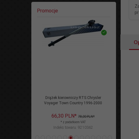
Z
Promocje
p
O
niczy RTS Chrysler
Drążek kierowniczy RTS Dodge Caravan
Drąż
Country 1996-2000
1996-2000
LN*
66,
30
PLN*
78,00 PLN*
78,00 PLN*
datkiem VAT
* z podatkiem VAT
waru: 9210362
Indeks towaru: 9210362