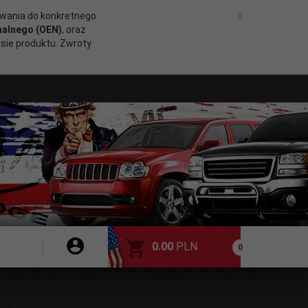
owania do konkretnego
X
nalnego (OEN)
, oraz
pisie produktu. Zwroty
0.00
PLN
0