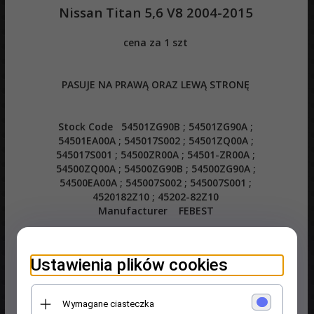
Nissan Titan 5,6 V8 2004-2015
cena za 1 szt
PASUJE NA PRAWĄ ORAZ LEWĄ STRONĘ
Stock Code 54501ZG90B ; 54501ZG90A ;
54501EA00A ; 545017S002 ; 54501ZQ00A ;
545017S001 ; 54500ZR00A ; 54501-ZR00A ;
54500ZQ00A ; 54500ZG90B ; 54500ZG90A ;
54500EA00A ; 545007S002 ; 545007S001 ;
4520182Z10 ; 45202-82Z10
Manufacturer FEBEST
Ustawienia plików cookies
Wymagane ciasteczka