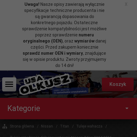
Uwaga!
Nasze opisy zawierają wyłącznie
X
specyfikacje techniczne producenta i nie
są gwarancją dopasowania do
konkretnego pojazdu. Ostateczne
sprawdzenie kompatybilności jest możliwe
poprzez sprawdzenie
numeru
oryginalnego (OEN)
, oraz
wymiarów
danej
części. Przed zakupem koniecznie
sprawdź numer OEN i wymiary
, znajdujące
się w opisie produktu. Zwroty przyjmujemy
do 14 dni!
Koszyk
Kategorie
Strona główna
Nissan
Titan
Tuleje wahacza