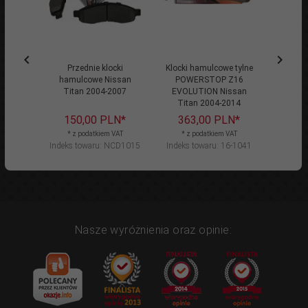
Przednie klocki
Klocki hamulcowe tylne
Fi
hamulcowe Nissan
POWERSTOP Z16
przeci
Titan 2004-2007
EVOLUTION Nissan
Titan 2004-2014
150,
00
PLN*
363,
00
PLN*
115
* z podatkiem VAT
* z podatkiem VAT
* z
Indeks towaru: NCD1015
Indeks towaru: 16-1041
Indeks 
Nasze wyróżnienia oraz opinie: