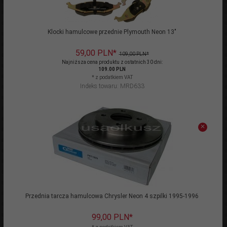
Klocki hamulcowe przednie Plymouth Neon 13"
59,
00
PLN*
109,00 PLN*
Najniższa cena produktu z ostatnich 30 dni:
109.00 PLN
* z podatkiem VAT
Indeks towaru: MRD633
Przednia tarcza hamulcowa Chrysler Neon 4 szpilki 1995-1996
99,
00
PLN*