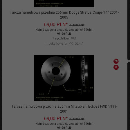
Tarcza hamulcowa przednia 256mm Dodge Stratus Coupe 14'' 2001-
2005
69,
00
PLN*
99,00 PLN*
Najniższa cena produktu z ostatnich 30 dni:
99.00 PLN
* z podatkiem VAT
Indeks towaru: PRT5247
Promocja
Tarcza hamulcowa przednia 256mm Mitsubishi Eclipse FWD 1999-
2001
69,
00
PLN*
99,00 PLN*
Najniższa cena produktu z ostatnich 30 dni:
99.00 PLN