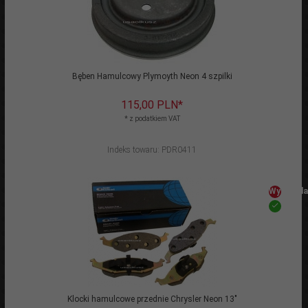
Bęben Hamulcowy Plymoyth Neon 4 szpilki
115,
00
PLN*
* z podatkiem VAT
Indeks towaru: PDR0411
Wyprzeda
Klocki hamulcowe przednie Chrysler Neon 13"