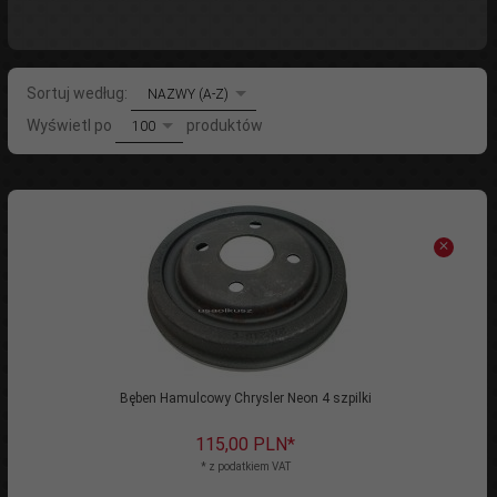
sort
Sortuj według:
NAZWY (A-Z)
pop
Wyświetl po
produktów
100
Bęben Hamulcowy Chrysler Neon 4 szpilki
115,
00
PLN*
* z podatkiem VAT