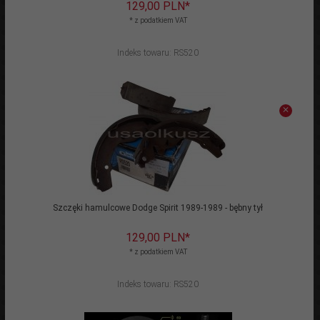
129,
00
PLN*
* z podatkiem VAT
Indeks towaru: RS520
Szczęki hamulcowe Dodge Spirit 1989-1989 - bębny tył
129,
00
PLN*
* z podatkiem VAT
Indeks towaru: RS520