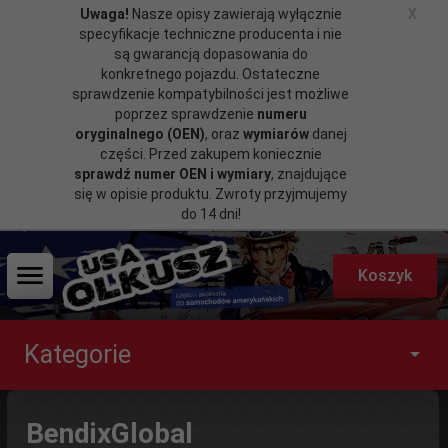
Uwaga!
Nasze opisy zawierają wyłącznie
X
specyfikacje techniczne producenta i nie
są gwarancją dopasowania do
konkretnego pojazdu. Ostateczne
sprawdzenie kompatybilności jest możliwe
poprzez sprawdzenie
numeru
oryginalnego (OEN)
, oraz
wymiarów
danej
części. Przed zakupem koniecznie
sprawdź numer OEN i wymiary
, znajdujące
się w opisie produktu. Zwroty przyjmujemy
do 14 dni!
Koszyk
Kategorie
BendixGlobal