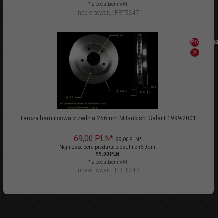
* z podatkiem VAT
Indeks towaru: PRT5247
Promocja
Tarcza hamulcowa przednia 256mm Mitsubishi Galant 1999-2001
69,
00
PLN*
99,00 PLN*
Najniższa cena produktu z ostatnich 30 dni:
99.00 PLN
* z podatkiem VAT
Indeks towaru: PRT5247