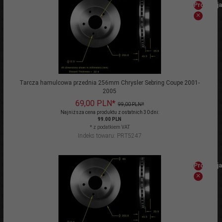
Promocja
Tarcza hamulcowa przednia 256mm Chrysler Sebring Coupe 2001-
2005
69,
00
PLN*
99,00 PLN*
Najniższa cena produktu z ostatnich 30 dni:
99.00 PLN
* z podatkiem VAT
Indeks towaru: PRT5247
Promocja