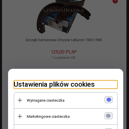
Szczęki hamulcowe Chrysler LeBaron 1983-1988
129,
00
PLN*
* z podatkiem VAT
Indeks towaru: RS520
Ustawienia plików cookies
Wymagane ciasteczka
Marketingowe ciasteczka