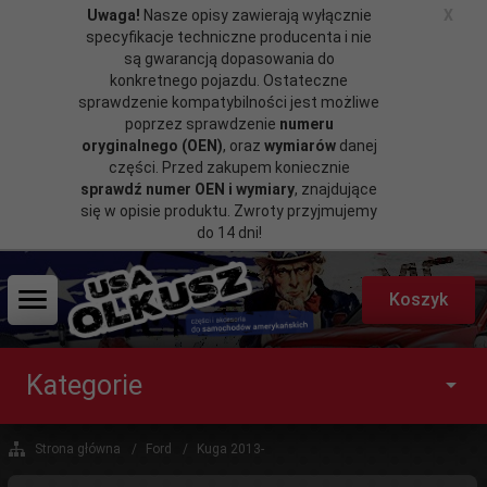
Uwaga!
Nasze opisy zawierają wyłącznie
X
specyfikacje techniczne producenta i nie
są gwarancją dopasowania do
konkretnego pojazdu. Ostateczne
sprawdzenie kompatybilności jest możliwe
poprzez sprawdzenie
numeru
oryginalnego (OEN)
, oraz
wymiarów
danej
części. Przed zakupem koniecznie
sprawdź numer OEN i wymiary
, znajdujące
się w opisie produktu. Zwroty przyjmujemy
do 14 dni!
Koszyk
Kategorie
Strona główna
Ford
Kuga 2013-