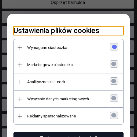
Osprzęt hamulca
Paski osprzętu silnika
Ustawienia plików cookies
Piasty Łożyska kół
Poduszki silnika / skrzyni
Wymagane ciasteczka
Pompy oleju silnika
Marketingowe ciasteczka
Pompy wody
Analityczne ciasteczka
Przepustnice powietrza
Wysyłanie danych marketingowych
Półosie napędowe
Reklamy spersonalizowane
Rozruszniki
Rozrząd