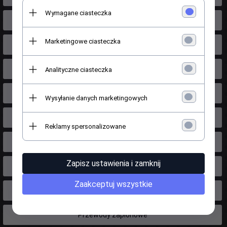
Wymagane ciasteczka
Podnośniki szyb
Marketingowe ciasteczka
Poduszki silnika skrzyni
Pompy oleju silnika
Analityczne ciasteczka
Pompy paliwa
Wysyłanie danych marketingowych
Pompy spryskiwacza
Reklamy spersonalizowane
Pompy wody
Zapisz ustawienia i zamknij
Pompy wspomagania
Zaakceptuj wszystkie
Przeguby Półosie napędowe
Przewody zapłonowe