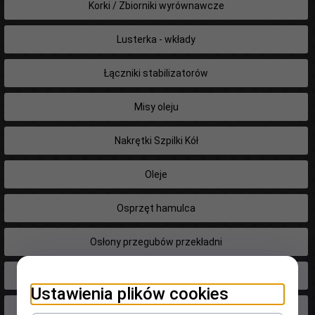
Korki / Zbiorniki wyrównawcze
Lusterka - wkłady
Łączniki stabilizatorów
Misy oleju
Nakrętki Szpilki Kół
Oleje
Osprzęt hamulca
Osłony przegubów przekładni
Paski
Ustawienia plików cookies
Piasty