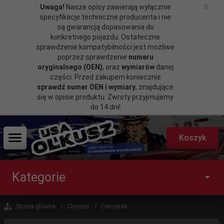
Uwaga!
Nasze opisy zawierają wyłącznie
X
specyfikacje techniczne producenta i nie
są gwarancją dopasowania do
konkretnego pojazdu. Ostateczne
sprawdzenie kompatybilności jest możliwe
poprzez sprawdzenie
numeru
oryginalnego (OEN)
, oraz
wymiarów
danej
części. Przed zakupem koniecznie
sprawdź numer OEN i wymiary
, znajdujące
się w opisie produktu. Zwroty przyjmujemy
do 14 dni!
Koszyk
Kategorie
Strona główna
Chrysler
Concorde