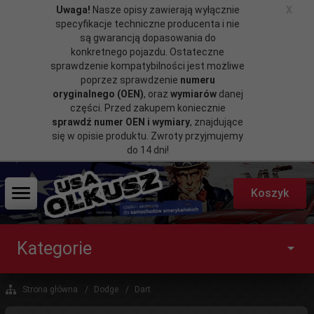
Uwaga!
Nasze opisy zawierają wyłącznie
X
specyfikacje techniczne producenta i nie
są gwarancją dopasowania do
konkretnego pojazdu. Ostateczne
sprawdzenie kompatybilności jest możliwe
poprzez sprawdzenie
numeru
oryginalnego (OEN)
, oraz
wymiarów
danej
części. Przed zakupem koniecznie
sprawdź numer OEN i wymiary
, znajdujące
się w opisie produktu. Zwroty przyjmujemy
do 14 dni!
Koszyk
Kategorie
Strona główna
Dodge
Dart