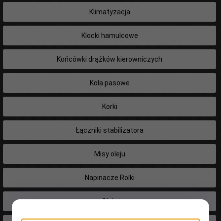
Klimatyzacja
Klocki hamulcowe
Końcówki drążków kierowniczych
Koła pasowe
Korki
Łączniki stabilizatora
Misy oleju
Napinacze Rolki
Oleje