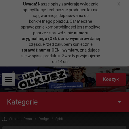
Uwaga!
Nasze opisy zawierają wyłącznie
X
specyfikacje techniczne producenta i nie
są gwarancją dopasowania do
konkretnego pojazdu. Ostateczne
sprawdzenie kompatybilności jest możliwe
poprzez sprawdzenie
numeru
oryginalnego (OEN)
, oraz
wymiarów
danej
części. Przed zakupem koniecznie
sprawdź numer OEN i wymiary
, znajdujące
się w opisie produktu. Zwroty przyjmujemy
do 14 dni!
Koszyk
Kategorie
Strona główna
Dodge
Spirit