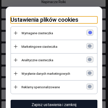
Napinacze Rolki
Oleje
Ustawienia plików cookies
Osłony przegubów
Wymagane ciasteczka
Osprzęt hamulca
Marketingowe ciasteczka
Paski
Piasty Łożyska kół
Analityczne ciasteczka
Poduszki silnika skrzyni
Wysyłanie danych marketingowych
Pompy wody
Reklamy spersonalizowane
Przewody zapłonowe
Zapisz ustawienia i zamknij
Rozrząd