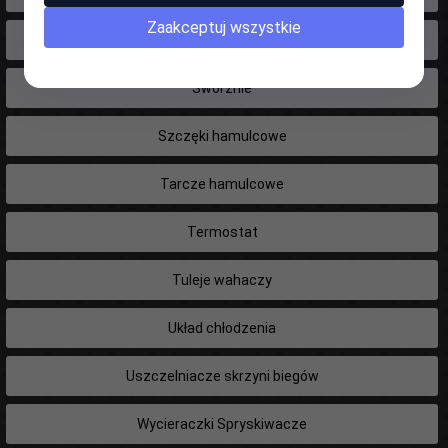
Zaakceptuj wszystkie
Świece zapłonowe
Sworznie
Szczęki hamulcowe
Tarcze hamulcowe
Termostat
Tuleje wahaczy
Układ chłodzenia
Uszczelniacze skrzyni biegów
Wycieraczki Spryskiwacze